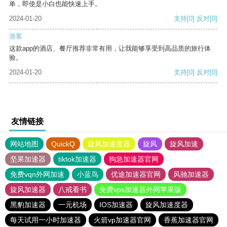
单，即使是小白也能快速上手。
2024-01-20
支持
[0]
反对
[0]
游客
这款app的酒店、餐厅推荐非常有用，让我能够享受到高品质的旅行体
验。
2024-01-20
支持
[0]
反对
[0]
友情链接
网站地图
QuickQ
旋风加速度器
旋风
旋风加速
坚果加速器
tiktok加速器
狗急加速器官网
免费vqn外网加速
小蓝鸟
优途加速器官网
风驰加速器
旋风加速器
八戒看书
免费vps加速器外网苹果版
黑豹加速器
一元机场
IOS加速器
旋风加速度器
每天试用一小时加速器
火箭vp加速器官网
香蕉加速器官网