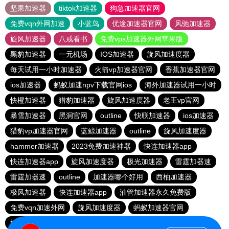
坚果加速器
tiktok加速器
狗急加速器官网
免费vqn外网加速
小蓝鸟
优途加速器官网
风驰加速器
旋风加速器
八戒看书
免费vps加速器外网苹果版
黑豹加速器
一元机场
IOS加速器
旋风加速度器
每天试用一小时加速器
火箭vp加速器官网
香蕉加速器官网
ios加速器
蚂蚁加速npv下载官网ios
海外加速器试用一小时
快橙加速器
猎豹加速器
旋风加速度器
老王vp官网
暴雪加速器
黑洞官网
outline
快联加速器
ios加速器
猎豹vp加速器官网
蓝鲸加速器
outline
旋风加速度器
hammer加速器
2023免费加速神器
快连加速器app
快连加速器app
旋风加速度器
极光加速器
雷霆加器速
雷霆加器速
outline
加速器哪个好用
西柚加速器
极风加速器
快连加速器app
油管加速器永久免费版
免费vqn加速外网
旋风加速度器
蚂蚁加速器官网
旋风加速度器
雷霆vp加速器官网