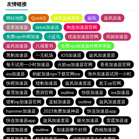
友情链接
网站地图
QuickQ
旋风加速度器
旋风
旋风加速
坚果加速器
tiktok加速器
狗急加速器官网
免费vqn外网加速
小蓝鸟
优途加速器官网
风驰加速器
旋风加速器
八戒看书
免费vps加速器外网苹果版
黑豹加速器
一元机场
IOS加速器
旋风加速度器
每天试用一小时加速器
火箭vp加速器官网
香蕉加速器官网
ios加速器
蚂蚁加速npv下载官网ios
海外加速器试用一小时
快橙加速器
猎豹加速器
旋风加速度器
老王vp官网
暴雪加速器
黑洞官网
outline
快联加速器
ios加速器
猎豹vp加速器官网
蓝鲸加速器
outline
旋风加速度器
hammer加速器
2023免费加速神器
快连加速器app
快连加速器app
旋风加速度器
极光加速器
雷霆加器速
雷霆加器速
outline
加速器哪个好用
西柚加速器